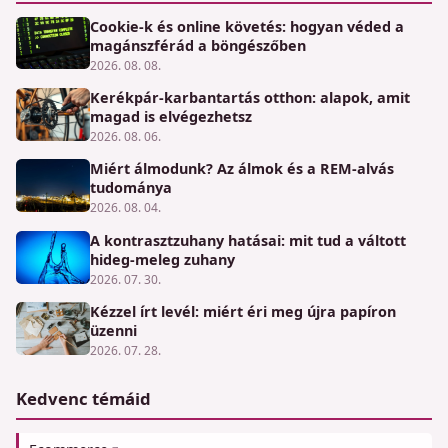
Cookie-k és online követés: hogyan véded a
magánszférád a böngészőben
2026. 08. 08.
Kerékpár-karbantartás otthon: alapok, amit
magad is elvégezhetsz
2026. 08. 06.
Miért álmodunk? Az álmok és a REM-alvás
tudománya
2026. 08. 04.
A kontrasztzuhany hatásai: mit tud a váltott
hideg-meleg zuhany
2026. 07. 30.
Kézzel írt levél: miért éri meg újra papíron
üzenni
2026. 07. 28.
Kedvenc témáid