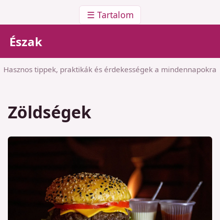
☰ Tartalom
Észak
Hasznos tippek, praktikák és érdekességek a mindennapokra
Zöldségek