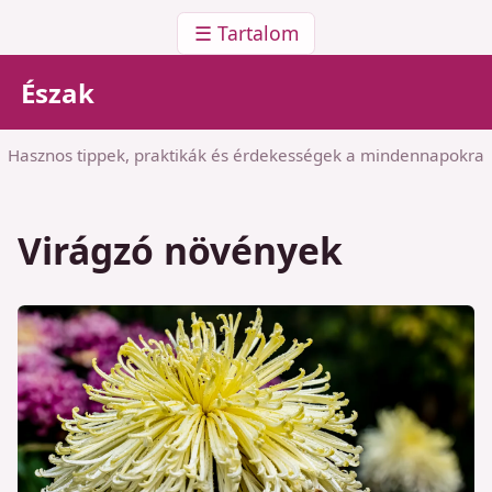
☰ Tartalom
Észak
Hasznos tippek, praktikák és érdekességek a mindennapokra
Virágzó növények