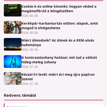
Cookie-k és online követés: hogyan véded a
magánszférád a böngészőben
2026. 08. 08.
Kerékpár-karbantartás otthon: alapok, amit
magad is elvégezhetsz
2026. 08. 06.
Miért álmodunk? Az álmok és a REM-alvás
tudománya
2026. 08. 04.
A kontrasztzuhany hatásai: mit tud a váltott
hideg-meleg zuhany
2026. 07. 30.
Kézzel írt levél: miért éri meg újra papíron
üzenni
2026. 07. 28.
Kedvenc témáid