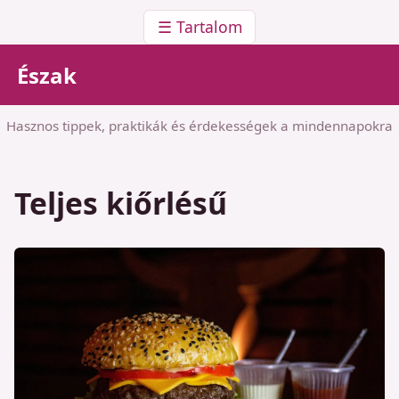
☰ Tartalom
Észak
Hasznos tippek, praktikák és érdekességek a mindennapokra
Teljes kiőrlésű