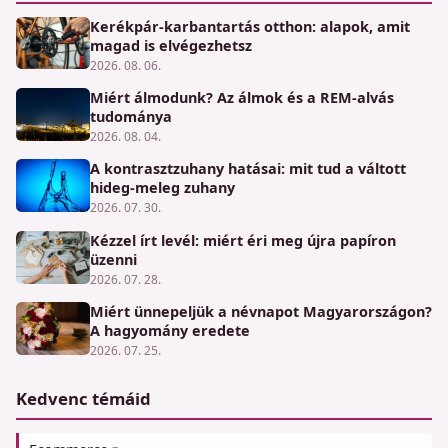
Kerékpár-karbantartás otthon: alapok, amit
magad is elvégezhetsz
2026. 08. 06.
Miért álmodunk? Az álmok és a REM-alvás
tudománya
2026. 08. 04.
A kontrasztzuhany hatásai: mit tud a váltott
hideg-meleg zuhany
2026. 07. 30.
Kézzel írt levél: miért éri meg újra papíron
üzenni
2026. 07. 28.
Miért ünnepeljük a névnapot Magyarországon?
A hagyomány eredete
2026. 07. 25.
Kedvenc témáid