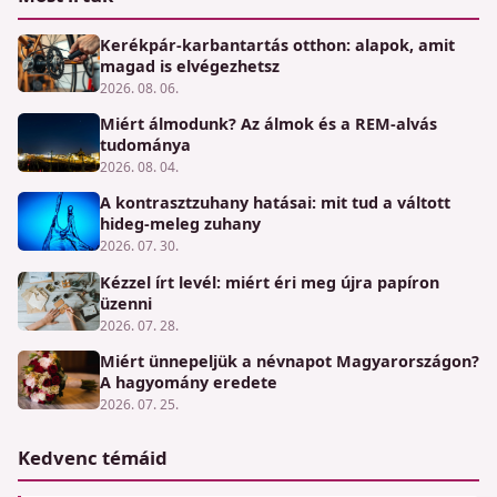
Kerékpár-karbantartás otthon: alapok, amit
magad is elvégezhetsz
2026. 08. 06.
Miért álmodunk? Az álmok és a REM-alvás
tudománya
2026. 08. 04.
A kontrasztzuhany hatásai: mit tud a váltott
hideg-meleg zuhany
2026. 07. 30.
Kézzel írt levél: miért éri meg újra papíron
üzenni
2026. 07. 28.
Miért ünnepeljük a névnapot Magyarországon?
A hagyomány eredete
2026. 07. 25.
Kedvenc témáid