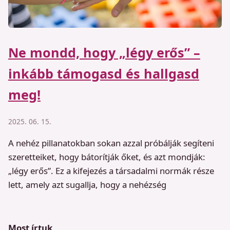
Ne mondd, hogy „légy erős” –
inkább támogasd és hallgasd
meg!
2025. 06. 15.
A nehéz pillanatokban sokan azzal próbálják segíteni
szeretteiket, hogy bátorítják őket, és azt mondják:
„légy erős”. Ez a kifejezés a társadalmi normák része
lett, amely azt sugallja, hogy a nehézség
Most írtuk