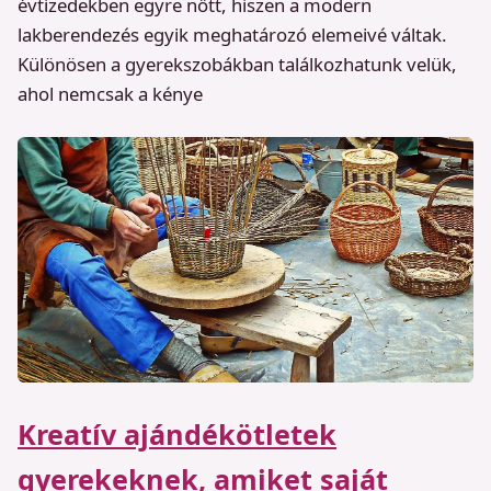
évtizedekben egyre nőtt, hiszen a modern
lakberendezés egyik meghatározó elemeivé váltak.
Különösen a gyerekszobákban találkozhatunk velük,
ahol nemcsak a kénye
Kreatív ajándékötletek
gyerekeknek, amiket saját