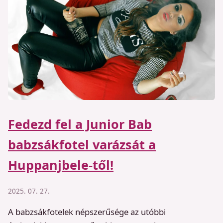
Fedezd fel a Junior Bab
babzsákfotel varázsát a
Huppanjbele-től!
2025. 07. 27.
A babzsákfotelek népszerűsége az utóbbi