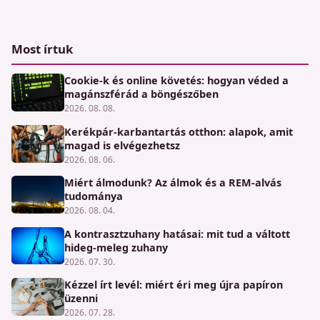
Most írtuk
Cookie-k és online követés: hogyan véded a
magánszférád a böngészőben
2026. 08. 08.
Kerékpár-karbantartás otthon: alapok, amit
magad is elvégezhetsz
2026. 08. 06.
Miért álmodunk? Az álmok és a REM-alvás
tudománya
2026. 08. 04.
A kontrasztzuhany hatásai: mit tud a váltott
hideg-meleg zuhany
2026. 07. 30.
Kézzel írt levél: miért éri meg újra papíron
üzenni
2026. 07. 28.