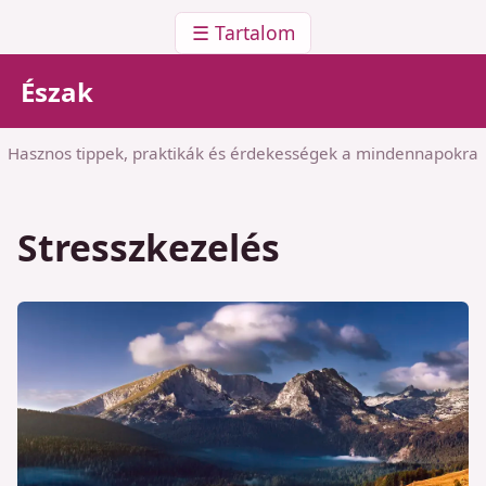
☰ Tartalom
Észak
Hasznos tippek, praktikák és érdekességek a mindennapokra
Stresszkezelés