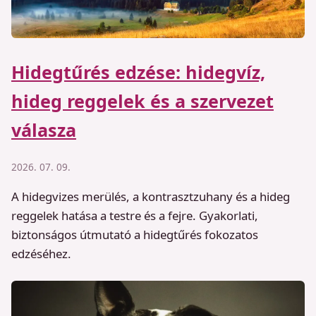
Hidegtűrés edzése: hidegvíz,
hideg reggelek és a szervezet
válasza
2026. 07. 09.
A hidegvizes merülés, a kontrasztzuhany és a hideg
reggelek hatása a testre és a fejre. Gyakorlati,
biztonságos útmutató a hidegtűrés fokozatos
edzéséhez.