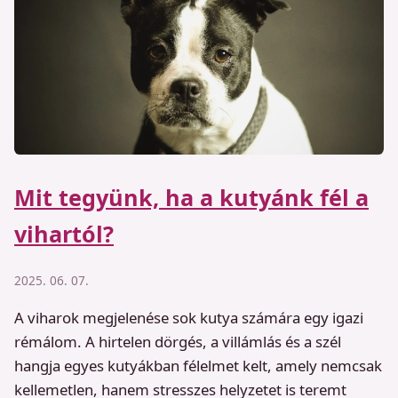
Mit tegyünk, ha a kutyánk fél a
vihartól?
2025. 06. 07.
A viharok megjelenése sok kutya számára egy igazi
rémálom. A hirtelen dörgés, a villámlás és a szél
hangja egyes kutyákban félelmet kelt, amely nemcsak
kellemetlen, hanem stresszes helyzetet is teremt