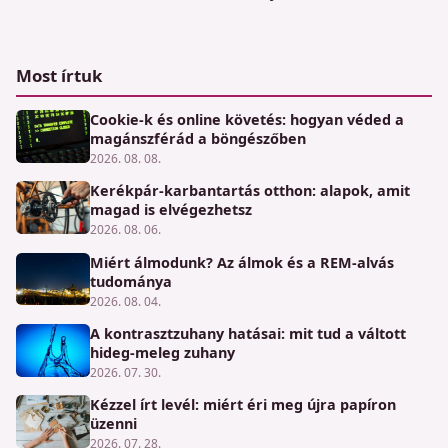
Most írtuk
Cookie-k és online követés: hogyan véded a
magánszférád a böngészőben
2026. 08. 08.
Kerékpár-karbantartás otthon: alapok, amit
magad is elvégezhetsz
2026. 08. 06.
Miért álmodunk? Az álmok és a REM-alvás
tudománya
2026. 08. 04.
A kontrasztzuhany hatásai: mit tud a váltott
hideg-meleg zuhany
2026. 07. 30.
Kézzel írt levél: miért éri meg újra papíron
üzenni
2026. 07. 28.