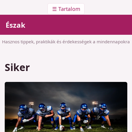
☰ Tartalom
Észak
Hasznos tippek, praktikák és érdekességek a mindennapokra
Siker