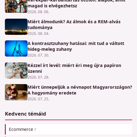
magad is elvégezhetsz
2026. 08. 06.
Miért álmodunk? Az álmok és a REM-alvás
tudománya
2026. 08. 04.
A kontrasztzuhany hatásai: mit tud a váltott
hideg-meleg zuhany
2026. 07. 30.
Kézzel írt levél: miért éri meg újra papíron
üzenni
2026. 07. 28.
Miért ünnepeljük a névnapot Magyarországon?
A hagyomány eredete
2026. 07. 25.
Kedvenc témáid
Ecommerce
7