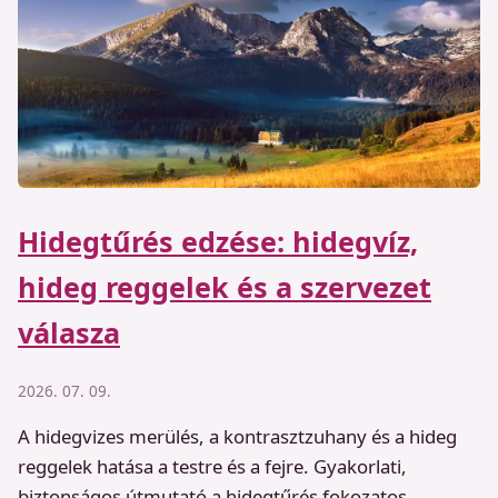
Hidegtűrés edzése: hidegvíz,
hideg reggelek és a szervezet
válasza
2026. 07. 09.
A hidegvizes merülés, a kontrasztzuhany és a hideg
reggelek hatása a testre és a fejre. Gyakorlati,
biztonságos útmutató a hidegtűrés fokozatos