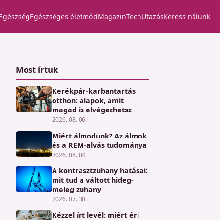
Egészség
Egészséges életmód
Magazin
Tech
Utazás
Keress nálunk
Most írtuk
Kerékpár-karbantartás
otthon: alapok, amit
magad is elvégezhetsz
2026. 08. 06.
Miért álmodunk? Az álmok
és a REM-alvás tudománya
2026. 08. 04.
A kontrasztzuhany hatásai:
mit tud a váltott hideg-
meleg zuhany
2026. 07. 30.
Kézzel írt levél: miért éri