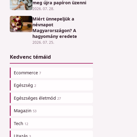
meg újra papíron üzenni
2026. 07. 28.
Miért ünnepeljük a
névnapot
Magyarországon? A
hagyomány eredete
2026. 07. 25.
Kedvenc témáid
Ecommerce
7
Egészség
2
Egészséges életmód
27
Magazin
53
Tech
12
Utazás
3