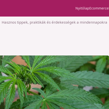
Nyitólap
Ecommerce
Hasznos tippek, praktikák és érdekességek a mindennapokra