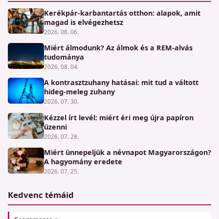
Kerékpár-karbantartás otthon: alapok, amit
magad is elvégezhetsz
2026. 08. 06.
Miért álmodunk? Az álmok és a REM-alvás
tudománya
2026. 08. 04.
A kontrasztzuhany hatásai: mit tud a váltott
hideg-meleg zuhany
2026. 07. 30.
Kézzel írt levél: miért éri meg újra papíron
üzenni
2026. 07. 28.
Miért ünnepeljük a névnapot Magyarországon?
A hagyomány eredete
2026. 07. 25.
Kedvenc témáid