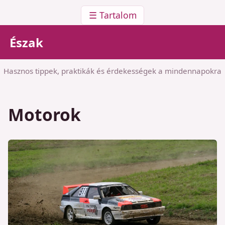
☰ Tartalom
Észak
Hasznos tippek, praktikák és érdekességek a mindennapokra
Motorok