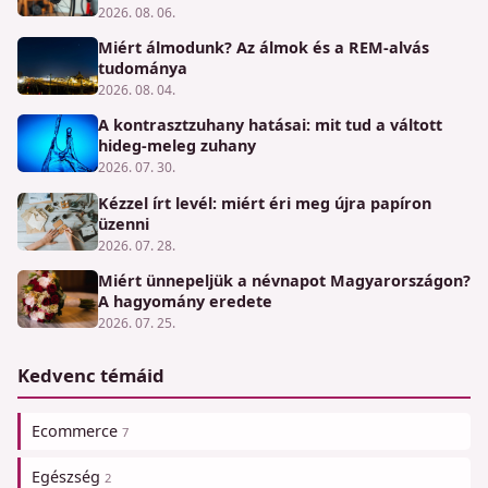
2026. 08. 06.
Miért álmodunk? Az álmok és a REM-alvás
tudománya
2026. 08. 04.
A kontrasztzuhany hatásai: mit tud a váltott
hideg-meleg zuhany
2026. 07. 30.
Kézzel írt levél: miért éri meg újra papíron
üzenni
2026. 07. 28.
Miért ünnepeljük a névnapot Magyarországon?
A hagyomány eredete
2026. 07. 25.
Kedvenc témáid
Ecommerce
7
Egészség
2