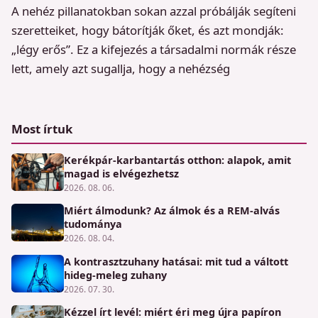
A nehéz pillanatokban sokan azzal próbálják segíteni
szeretteiket, hogy bátorítják őket, és azt mondják:
„légy erős”. Ez a kifejezés a társadalmi normák része
lett, amely azt sugallja, hogy a nehézség
Most írtuk
Kerékpár-karbantartás otthon: alapok, amit
magad is elvégezhetsz
2026. 08. 06.
Miért álmodunk? Az álmok és a REM-alvás
tudománya
2026. 08. 04.
A kontrasztzuhany hatásai: mit tud a váltott
hideg-meleg zuhany
2026. 07. 30.
Kézzel írt levél: miért éri meg újra papíron