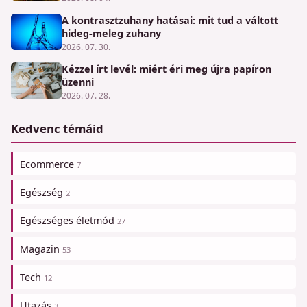
A kontrasztzuhany hatásai: mit tud a váltott
hideg-meleg zuhany
2026. 07. 30.
Kézzel írt levél: miért éri meg újra papíron
üzenni
2026. 07. 28.
Kedvenc témáid
Ecommerce
7
Egészség
2
Egészséges életmód
27
Magazin
53
Tech
12
Utazás
3