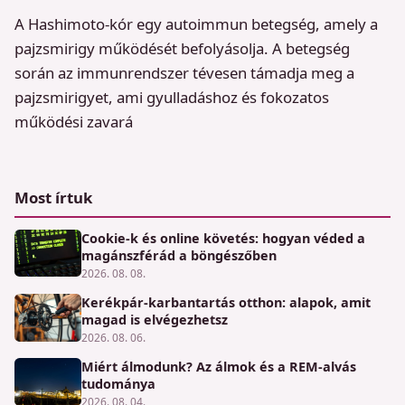
A Hashimoto-kór egy autoimmun betegség, amely a
pajzsmirigy működését befolyásolja. A betegség
során az immunrendszer tévesen támadja meg a
pajzsmirigyet, ami gyulladáshoz és fokozatos
működési zavará
Most írtuk
Cookie-k és online követés: hogyan véded a
magánszférád a böngészőben
2026. 08. 08.
Kerékpár-karbantartás otthon: alapok, amit
magad is elvégezhetsz
2026. 08. 06.
Miért álmodunk? Az álmok és a REM-alvás
tudománya
2026. 08. 04.