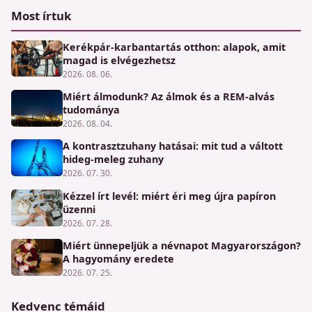
Most írtuk
Kerékpár-karbantartás otthon: alapok, amit
magad is elvégezhetsz
2026. 08. 06.
Miért álmodunk? Az álmok és a REM-alvás
tudománya
2026. 08. 04.
A kontrasztzuhany hatásai: mit tud a váltott
hideg-meleg zuhany
2026. 07. 30.
Kézzel írt levél: miért éri meg újra papíron
üzenni
2026. 07. 28.
Miért ünnepeljük a névnapot Magyarországon?
A hagyomány eredete
2026. 07. 25.
Kedvenc témáid