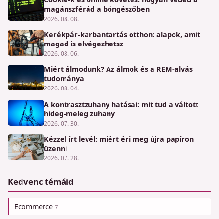
magánszférád a böngészőben
2026. 08. 08.
Kerékpár-karbantartás otthon: alapok, amit
magad is elvégezhetsz
2026. 08. 06.
Miért álmodunk? Az álmok és a REM-alvás
tudománya
2026. 08. 04.
A kontrasztzuhany hatásai: mit tud a váltott
hideg-meleg zuhany
2026. 07. 30.
Kézzel írt levél: miért éri meg újra papíron
üzenni
2026. 07. 28.
Kedvenc témáid
Ecommerce
7