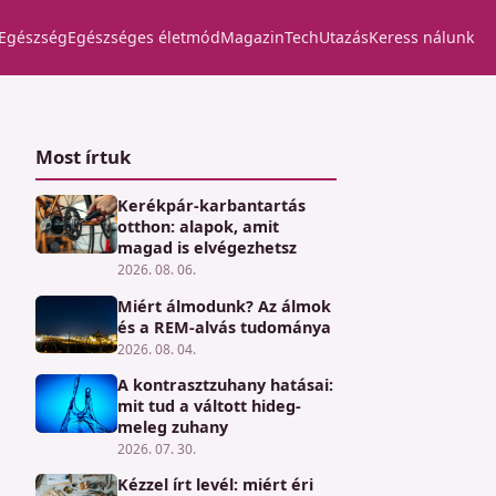
Egészség
Egészséges életmód
Magazin
Tech
Utazás
Keress nálunk
Most írtuk
Kerékpár-karbantartás
otthon: alapok, amit
magad is elvégezhetsz
2026. 08. 06.
Miért álmodunk? Az álmok
és a REM-alvás tudománya
2026. 08. 04.
A kontrasztzuhany hatásai:
mit tud a váltott hideg-
meleg zuhany
2026. 07. 30.
Kézzel írt levél: miért éri