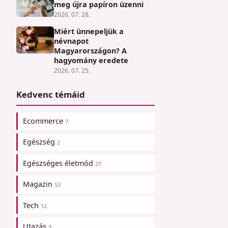
meg újra papíron üzenni
2026. 07. 28.
Miért ünnepeljük a
névnapot
Magyarországon? A
hagyomány eredete
2026. 07. 25.
Kedvenc témáid
Ecommerce
7
Egészség
2
Egészséges életmód
27
Magazin
53
Tech
12
Utazás
3