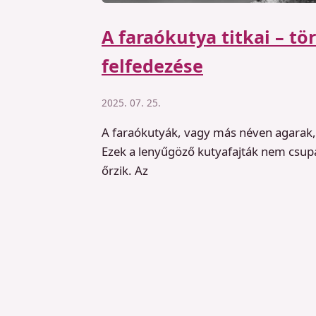
A faraókutya titkai – t
felfedezése
2025. 07. 25.
A faraókutyák, vagy más néven agarak, 
Ezek a lenyűgöző kutyafajták nem csupán
őrzik. Az