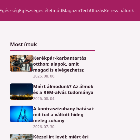
Egészség
Egészséges életmód
Magazin
Tech
Utazás
Keress nálunk
Most írtuk
Kerékpár-karbantartás
otthon: alapok, amit
magad is elvégezhetsz
2026. 08. 06.
Miért álmodunk? Az álmok
és a REM-alvás tudománya
2026. 08. 04.
A kontrasztzuhany hatásai:
mit tud a váltott hideg-
meleg zuhany
2026. 07. 30.
Kézzel írt levél: miért éri