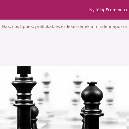
Nyitólap
Ecommerce
Hasznos tippek, praktikák és érdekességek a mindennapokra