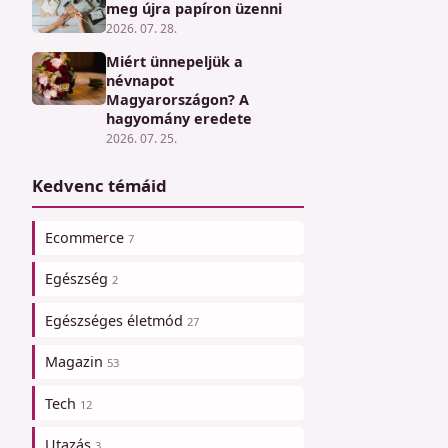
meg újra papíron üzenni
2026. 07. 28.
Miért ünnepeljük a
névnapot
Magyarországon? A
hagyomány eredete
2026. 07. 25.
Kedvenc témáid
Ecommerce
7
Egészség
2
Egészséges életmód
27
Magazin
53
Tech
12
Utazás
3