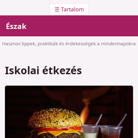
☰ Tartalom
Észak
Hasznos tippek, praktikák és érdekességek a mindennapokra
Iskolai étkezés