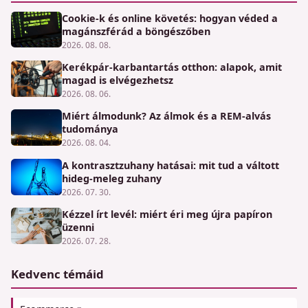
Cookie-k és online követés: hogyan véded a
magánszférád a böngészőben
2026. 08. 08.
Kerékpár-karbantartás otthon: alapok, amit
magad is elvégezhetsz
2026. 08. 06.
Miért álmodunk? Az álmok és a REM-alvás
tudománya
2026. 08. 04.
A kontrasztzuhany hatásai: mit tud a váltott
hideg-meleg zuhany
2026. 07. 30.
Kézzel írt levél: miért éri meg újra papíron
üzenni
2026. 07. 28.
Kedvenc témáid