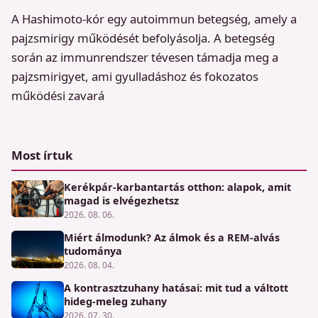
A Hashimoto-kór egy autoimmun betegség, amely a
pajzsmirigy működését befolyásolja. A betegség
során az immunrendszer tévesen támadja meg a
pajzsmirigyet, ami gyulladáshoz és fokozatos
működési zavará
Most írtuk
Kerékpár-karbantartás otthon: alapok, amit
magad is elvégezhetsz
2026. 08. 06.
Miért álmodunk? Az álmok és a REM-alvás
tudománya
2026. 08. 04.
A kontrasztzuhany hatásai: mit tud a váltott
hideg-meleg zuhany
2026. 07. 30.