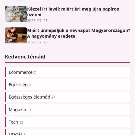
Kézzel írt levél: miért éri meg újra papíron
üzenni
2026. 07. 28.
Miért ünnepeljük a névnapot Magyarországon?
A hagyomány eredete
2026. 07. 25.
Kedvenc témáid
Ecommerce
7
Egészség
2
Egészséges életmód
27
Magazin
53
Tech
12
Utazás
3