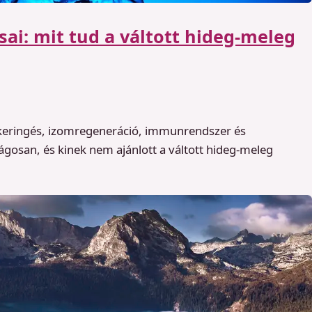
ai: mit tud a váltott hideg-meleg
érkeringés, izomregeneráció, immunrendszer és
ágosan, és kinek nem ajánlott a váltott hideg-meleg