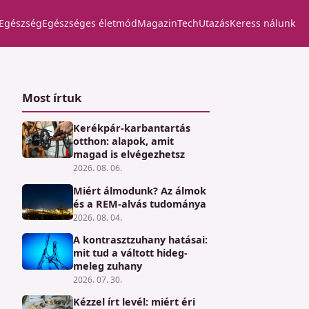
Egészség
Egészséges életmód
Magazin
Tech
Utazás
Keress nálunk
Most írtuk
Kerékpár-karbantartás
otthon: alapok, amit
magad is elvégezhetsz
2026. 08. 06.
Miért álmodunk? Az álmok
és a REM-alvás tudománya
2026. 08. 04.
A kontrasztzuhany hatásai:
mit tud a váltott hideg-
meleg zuhany
2026. 07. 30.
Kézzel írt levél: miért éri