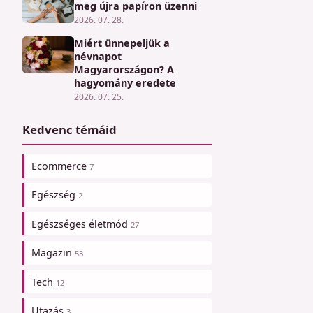
meg újra papíron üzenni
2026. 07. 28.
Miért ünnepeljük a
névnapot
Magyarországon? A
hagyomány eredete
2026. 07. 25.
Kedvenc témáid
Ecommerce
7
Egészség
2
Egészséges életmód
27
Magazin
53
Tech
12
Utazás
3