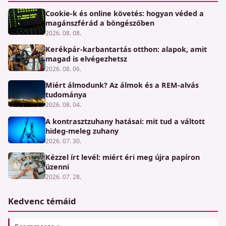
Cookie-k és online követés: hogyan véded a
magánszférád a böngészőben
2026. 08. 08.
Kerékpár-karbantartás otthon: alapok, amit
magad is elvégezhetsz
2026. 08. 06.
Miért álmodunk? Az álmok és a REM-alvás
tudománya
2026. 08. 04.
A kontrasztzuhany hatásai: mit tud a váltott
hideg-meleg zuhany
2026. 07. 30.
Kézzel írt levél: miért éri meg újra papíron
üzenni
2026. 07. 28.
Kedvenc témáid