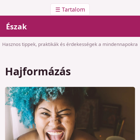
☰ Tartalom
Észak
Hasznos tippek, praktikák és érdekességek a mindennapokra
Hajformázás