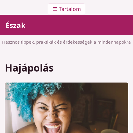
☰ Tartalom
Észak
Hasznos tippek, praktikák és érdekességek a mindennapokra
Hajápolás