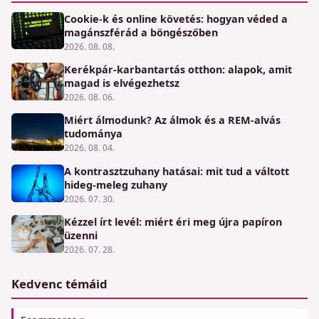
Cookie-k és online követés: hogyan véded a
magánszférád a böngészőben
2026. 08. 08.
Kerékpár-karbantartás otthon: alapok, amit
magad is elvégezhetsz
2026. 08. 06.
Miért álmodunk? Az álmok és a REM-alvás
tudománya
2026. 08. 04.
A kontrasztzuhany hatásai: mit tud a váltott
hideg-meleg zuhany
2026. 07. 30.
Kézzel írt levél: miért éri meg újra papíron
üzenni
2026. 07. 28.
Kedvenc témáid