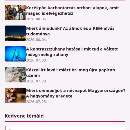
Kerékpár-karbantartás otthon: alapok, amit
magad is elvégezhetsz
2026. 08. 06.
Miért álmodunk? Az álmok és a REM-alvás
tudománya
2026. 08. 04.
A kontrasztzuhany hatásai: mit tud a váltott
hideg-meleg zuhany
2026. 07. 30.
Kézzel írt levél: miért éri meg újra papíron
üzenni
2026. 07. 28.
Miért ünnepeljük a névnapot Magyarországon?
A hagyomány eredete
2026. 07. 25.
Kedvenc témáid