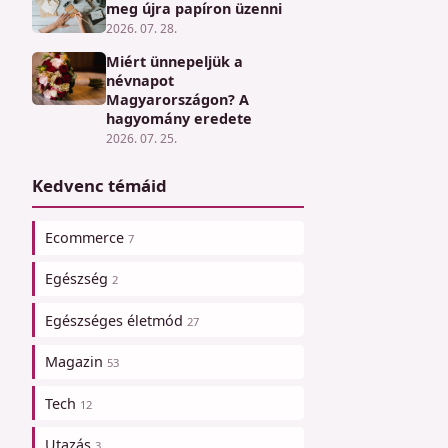
meg újra papíron üzenni
2026. 07. 28.
Miért ünnepeljük a
névnapot
Magyarországon? A
hagyomány eredete
2026. 07. 25.
Kedvenc témáid
Ecommerce
7
Egészség
2
Egészséges életmód
27
Magazin
53
Tech
12
Utazás
3