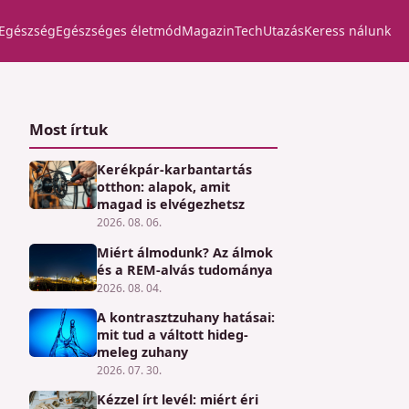
Egészség
Egészséges életmód
Magazin
Tech
Utazás
Keress nálunk
Most írtuk
Kerékpár-karbantartás
otthon: alapok, amit
magad is elvégezhetsz
2026. 08. 06.
Miért álmodunk? Az álmok
és a REM-alvás tudománya
2026. 08. 04.
A kontrasztzuhany hatásai:
mit tud a váltott hideg-
meleg zuhany
2026. 07. 30.
Kézzel írt levél: miért éri