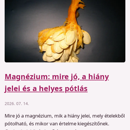
Magnézium: mire jó, a hiány
jelei és a helyes pótlás
2026. 07. 14.
Mire jó a magnézium, mik a hiány jelei, mely ételekből
pótolható, és mikor van értelme kiegészítőnek.