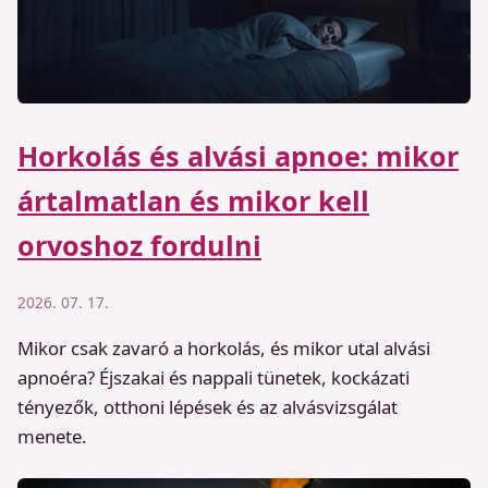
Horkolás és alvási apnoe: mikor
ártalmatlan és mikor kell
orvoshoz fordulni
2026. 07. 17.
Mikor csak zavaró a horkolás, és mikor utal alvási
apnoéra? Éjszakai és nappali tünetek, kockázati
tényezők, otthoni lépések és az alvásvizsgálat
menete.