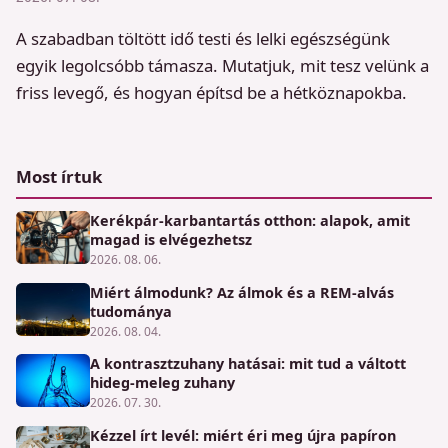
A szabadban töltött idő testi és lelki egészségünk
egyik legolcsóbb támasza. Mutatjuk, mit tesz velünk a
friss levegő, és hogyan építsd be a hétköznapokba.
Most írtuk
Kerékpár-karbantartás otthon: alapok, amit
magad is elvégezhetsz
2026. 08. 06.
Miért álmodunk? Az álmok és a REM-alvás
tudománya
2026. 08. 04.
A kontrasztzuhany hatásai: mit tud a váltott
hideg-meleg zuhany
2026. 07. 30.
Kézzel írt levél: miért éri meg újra papíron