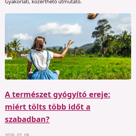
Gyakorlati, közérthető útmutató.
A természet gyógyító ereje:
miért tölts több időt a
szabadban?
2026. 07. 08.