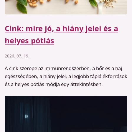
Cink: mire jó, a hiány jelei és a
helyes pótlás
2026. 07. 19.
A cink szerepe az immunrendszerben, a bőr és a haj
egészségében, a hiány jelei, a legjobb táplálékforrások
és a helyes pótlás módja egy áttekintésben.