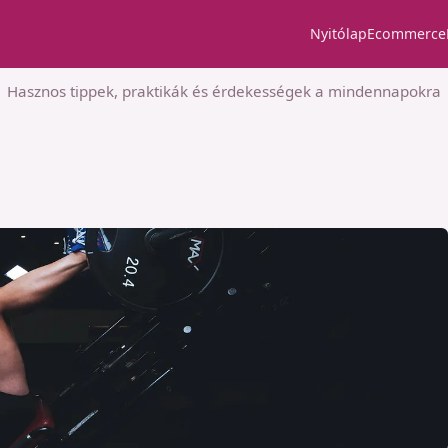
Nyitólap
Ecommerce
Hasznos tippek, praktikák és érdekességek a mindennapokra