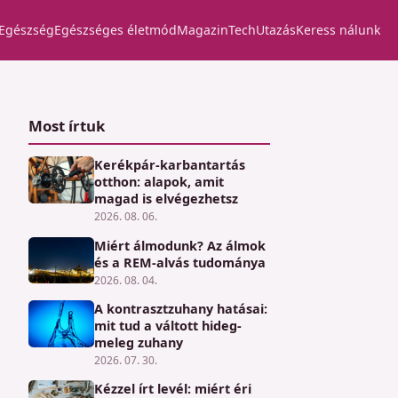
Egészség
Egészséges életmód
Magazin
Tech
Utazás
Keress nálunk
Most írtuk
Kerékpár-karbantartás
otthon: alapok, amit
magad is elvégezhetsz
2026. 08. 06.
Miért álmodunk? Az álmok
és a REM-alvás tudománya
2026. 08. 04.
A kontrasztzuhany hatásai:
mit tud a váltott hideg-
meleg zuhany
2026. 07. 30.
Kézzel írt levél: miért éri