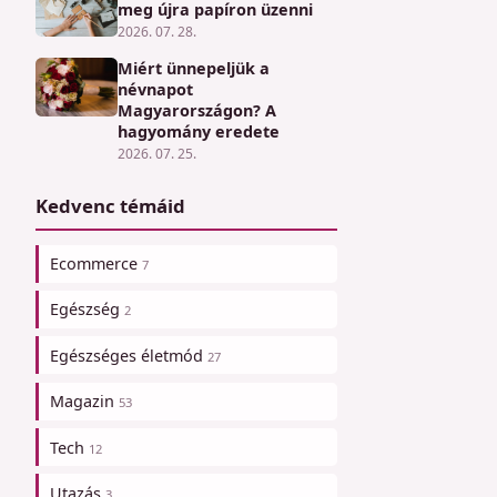
meg újra papíron üzenni
2026. 07. 28.
Miért ünnepeljük a
névnapot
Magyarországon? A
hagyomány eredete
2026. 07. 25.
Kedvenc témáid
Ecommerce
7
Egészség
2
Egészséges életmód
27
Magazin
53
Tech
12
Utazás
3