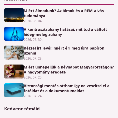
Miért álmodunk? Az álmok és a REM-alvás
tudománya
2026. 08. 04.
A kontrasztzuhany hatásai: mit tud a váltott
hideg-meleg zuhany
2026. 07. 30.
Kézzel írt levél: miért éri meg újra papíron
üzenni
2026. 07. 28.
Miért ünnepeljük a névnapot Magyarországon?
A hagyomány eredete
2026. 07. 25.
Biztonsági mentés otthon: így ne veszítsd el a
fotóidat és a dokumentumaidat
2026. 07. 24.
Kedvenc témáid