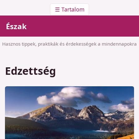
☰ Tartalom
Észak
Hasznos tippek, praktikák és érdekességek a mindennapokra
Edzettség