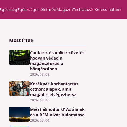
Egészség
Egészséges életmód
Magazin
Tech
Utazás
Keress nálunk
Most írtuk
Cookie-k és online követés:
hogyan véded a
magánszférád a
böngészőben
2026. 08. 08.
Kerékpár-karbantartás
otthon: alapok, amit
magad is elvégezhetsz
2026. 08. 06.
Miért álmodunk? Az álmok
és a REM-alvás tudománya
2026. 08. 04.