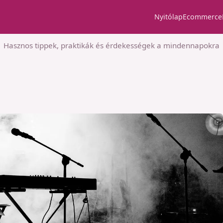
Nyitólap
Ecommerce
Hasznos tippek, praktikák és érdekességek a mindennapokra