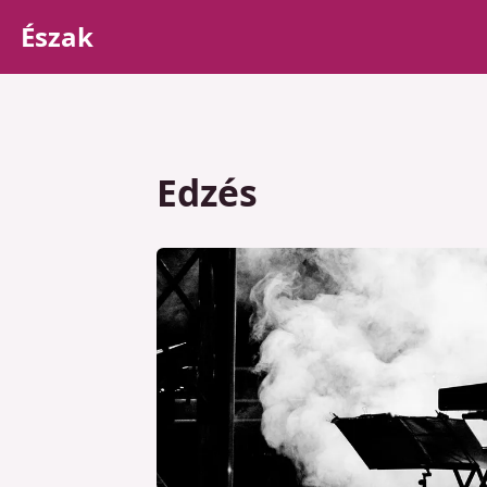
Észak
Edzés