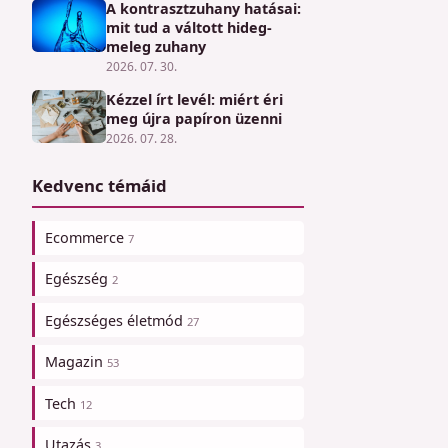
A kontrasztzuhany hatásai:
mit tud a váltott hideg-
meleg zuhany
2026. 07. 30.
Kézzel írt levél: miért éri
meg újra papíron üzenni
2026. 07. 28.
Kedvenc témáid
Ecommerce
7
Egészség
2
Egészséges életmód
27
Magazin
53
Tech
12
Utazás
3