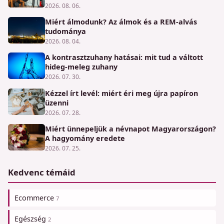
2026. 08. 06.
Miért álmodunk? Az álmok és a REM-alvás
tudománya
2026. 08. 04.
A kontrasztzuhany hatásai: mit tud a váltott
hideg-meleg zuhany
2026. 07. 30.
Kézzel írt levél: miért éri meg újra papíron
üzenni
2026. 07. 28.
Miért ünnepeljük a névnapot Magyarországon?
A hagyomány eredete
2026. 07. 25.
Kedvenc témáid
Ecommerce
7
Egészség
2