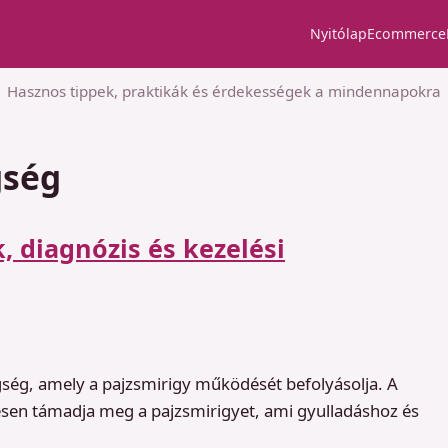
Nyitólap
Ecommerce
Hasznos tippek, praktikák és érdekességek a mindennapokra
gség
 diagnózis és kezelési
ég, amely a pajzsmirigy működését befolyásolja. A
en támadja meg a pajzsmirigyet, ami gyulladáshoz és