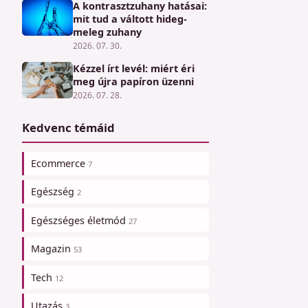
A kontrasztzuhany hatásai:
mit tud a váltott hideg-
meleg zuhany
2026. 07. 30.
Kézzel írt levél: miért éri
meg újra papíron üzenni
2026. 07. 28.
Kedvenc témáid
Ecommerce
7
Egészség
2
Egészséges életmód
27
Magazin
53
Tech
12
Utazás
3