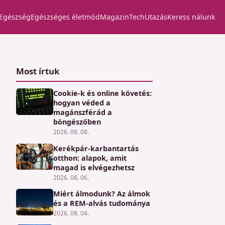
Egészség
Egészséges életmód
Magazin
Tech
Utazás
Keress nálunk
Most írtuk
Cookie-k és online követés:
hogyan véded a
magánszférád a
böngészőben
2026. 08. 08.
Kerékpár-karbantartás
otthon: alapok, amit
magad is elvégezhetsz
2026. 08. 06.
Miért álmodunk? Az álmok
és a REM-alvás tudománya
2026. 08. 04.