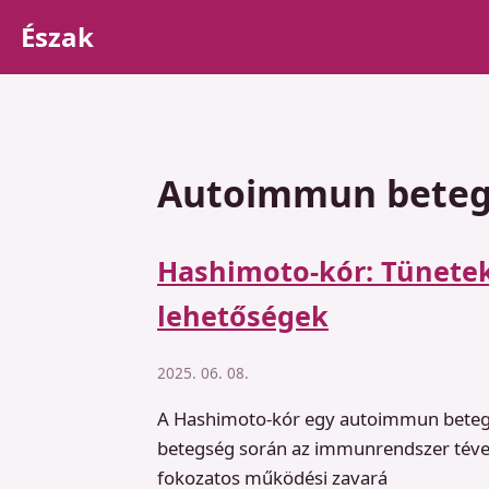
Észak
Autoimmun bete
Hashimoto-kór: Tünetek,
lehetőségek
2025. 06. 08.
A Hashimoto-kór egy autoimmun betegs
betegség során az immunrendszer téves
fokozatos működési zavará