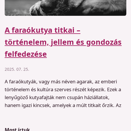
A faraókutya titkai –
történelem, jellem és gondozás
felfedezése
2025. 07. 25.
A faraókutyák, vagy más néven agarak, az emberi
történelem és kultúra szerves részét képezik. Ezek a
lenyűgöző kutyafajták nem csupán háziállatok,
hanem igazi kincsek, amelyek a múlt titkait őrzik. Az
Most írtuk