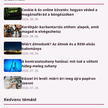
Cookie-k és online követés: hogyan véded a
magánszférád a böngészőben
2026. 08. 08.
Kerékpár-karbantartás otthon: alapok, amit
magad is elvégezhetsz
2026. 08. 06.
Miért álmodunk? Az álmok és a REM-alvás
tudománya
2026. 08. 04.
A kontrasztzuhany hatásai: mit tud a váltott
hideg-meleg zuhany
2026. 07. 30.
Kézzel írt levél: miért éri meg újra papíron
üzenni
2026. 07. 28.
Kedvenc témáid