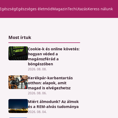
Egészség
Egészséges életmód
Magazin
Tech
Utazás
Keress nálunk
Most írtuk
Cookie-k és online követés:
hogyan véded a
magánszférád a
böngészőben
2026. 08. 08.
Kerékpár-karbantartás
otthon: alapok, amit
magad is elvégezhetsz
2026. 08. 06.
Miért álmodunk? Az álmok
és a REM-alvás tudománya
2026. 08. 04.