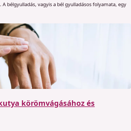
 A bélgyulladás, vagyis a bél gyulladásos folyamata, egy
kutya körömvágásához és