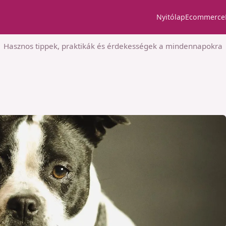
Nyitólap
Ecommerce
Hasznos tippek, praktikák és érdekességek a mindennapokra