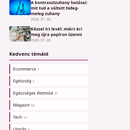
A kontrasztzuhany hatásai:
mit tud a váltott hideg-
meleg zuhany
2026. 07. 30.
Kézzel írt levél: miért éri
meg újra papíron üzenni
2026. 07. 28.
Kedvenc témáid
Ecommerce
7
Egészség
2
Egészséges életmód
27
Magazin
53
Tech
12
Utazás
3