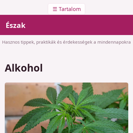
☰ Tartalom
Észak
Hasznos tippek, praktikák és érdekességek a mindennapokra
Alkohol