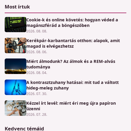
Most írtuk
Cookie-k és online követés: hogyan véded a
magánszférád a böngészőben
2026. 08. 08.
Kerékpár-karbantartás otthon: alapok, amit
magad is elvégezhetsz
2026. 08. 06.
Miért álmodunk? Az álmok és a REM-alvás
tudománya
2026. 08. 04.
A kontrasztzuhany hatásai: mit tud a váltott
hideg-meleg zuhany
2026. 07. 30.
Kézzel írt levél: miért éri meg újra papíron
üzenni
2026. 07. 28.
Kedvenc témáid