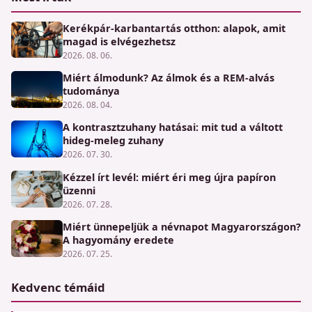
Kerékpár-karbantartás otthon: alapok, amit
magad is elvégezhetsz
2026. 08. 06.
Miért álmodunk? Az álmok és a REM-alvás
tudománya
2026. 08. 04.
A kontrasztzuhany hatásai: mit tud a váltott
hideg-meleg zuhany
2026. 07. 30.
Kézzel írt levél: miért éri meg újra papíron
üzenni
2026. 07. 28.
Miért ünnepeljük a névnapot Magyarországon?
A hagyomány eredete
2026. 07. 25.
Kedvenc témáid