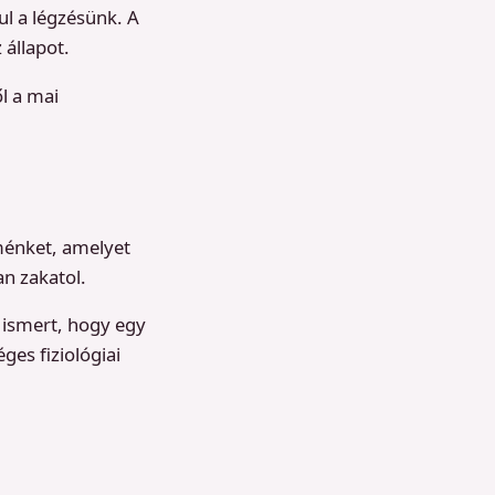
l a légzésünk. A
 állapot.
l a mai
ménket, amelyet
an zakatol.
 ismert, hogy egy
ges fiziológiai