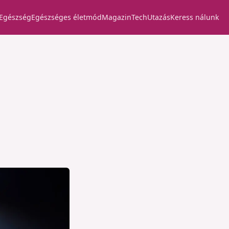
Egészség
Egészséges életmód
Magazin
Tech
Utazás
Keress nálunk