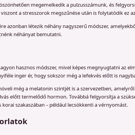
öszönhetően megemelkedik a pulzusszámunk, és felgyorsu
viszont a stresszorok megszűnése után is folytatódik ez az
ére azonban létezik néhány nagyszerű módszer, amelyekbő
tnénk néhányat bemutatni.
nagyon hasznos módszer, mivel képes megnyugtatni az el
iféle inger ér, hogy sokszor még a lefekvés előtt is nagyb
öveli még a melatonin szintjét is a szervezetben, amelyről
alvás előtt termelődő hormon. Továbbá felgyorsítja a szüksé
s korai szakaszában – például lecsökkenti a vérnyomást.
orlatok