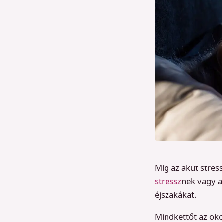
Míg az akut stres
stressz
nek vagy a
éjszakákat.
Mindkettőt az oko