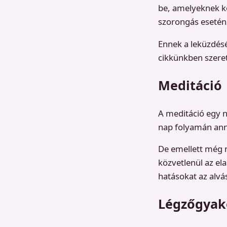
be, amelyeknek k
szorongás esetén 
Ennek a leküzdés
cikkünkben szere
Meditáció
A meditáció egy 
nap folyamán anny
De emellett még n
közvetlenül az el
hatásokat az alvá
Légzőgyak