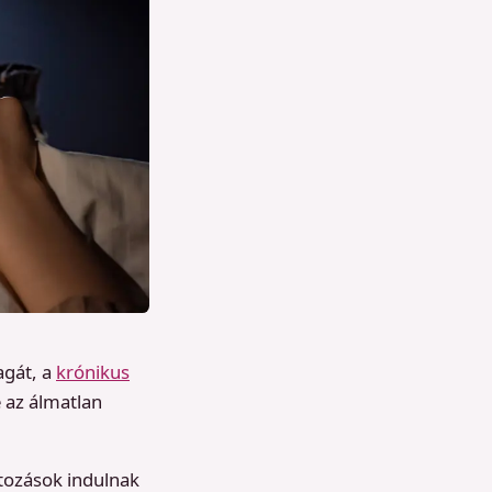
agát, a
krónikus
 az álmatlan
tozások indulnak