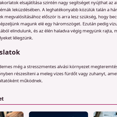
korlatok elsajátítása szintén nagy segítséget nyújthat az a
lémák leküzdésében. A leghatékonyabb közülük talán a h
 megvalósításához először is arra lesz szükség, hogy bec
épzeljünk magunk elé egy háromszöget. Ezután pedig vizual
kából elindulunk, és az élén haladva végig megyünk rajta,
yeket lélegzünk.
slatok
érdemes még a stresszmentes alvási környezet megteremtés
lőnyben részesíteni a meleg vizes fürdőt vagy zuhanyt, ame
 altatóként működnek.
et