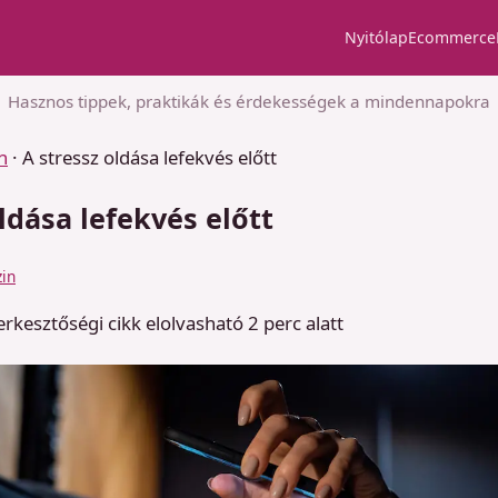
Nyitólap
Ecommerce
Hasznos tippek, praktikák és érdekességek a mindennapokra
n
·
A stressz oldása lefekvés előtt
ldása lefekvés előtt
in
erkesztőségi cikk
elolvasható 2 perc alatt