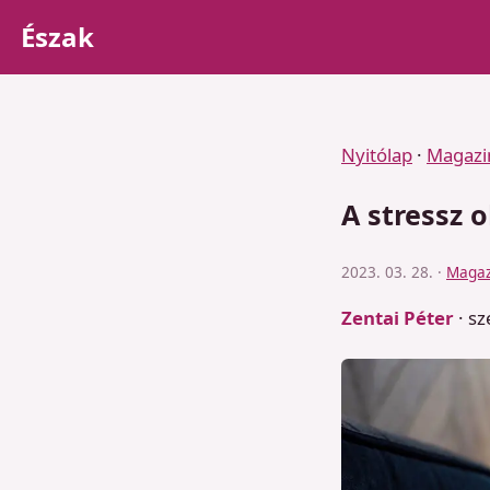
Észak
Nyitólap
·
Magazi
A stressz o
2023. 03. 28. ·
Magaz
Zentai Péter
· sz