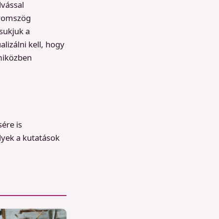
lvással
áromszög
sukjuk a
izálni kell, hogy
 miközben
ére is
lyek a kutatások