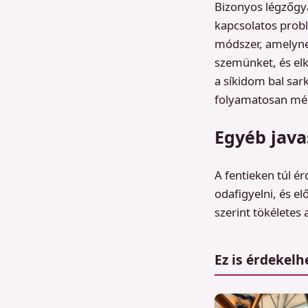
Bizonyos légzőgya
kapcsolatos prob
módszer, amelynek
szemünket, és elk
a síkidom bal sar
folyamatosan mél
Egyéb java
A fentieken túl 
odafigyelni, és e
szerint tökéletes
Ez is érdekelh